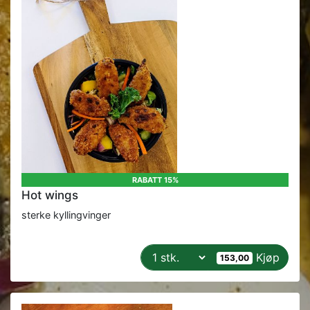
RABATT 15%
Hot wings
sterke kyllingvinger
Kjøp
153,00