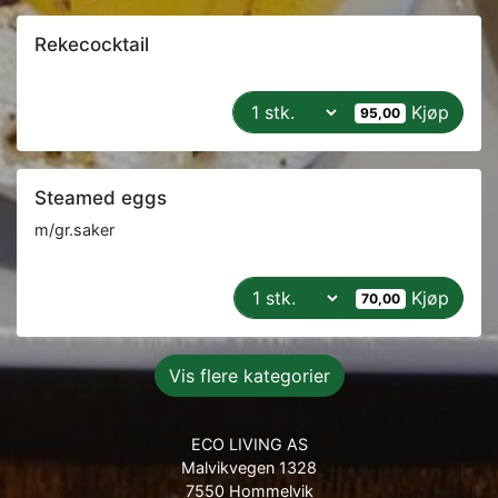
Rekecocktail
Kjøp
95,00
Steamed eggs
m/gr.saker
Kjøp
70,00
Vis flere kategorier
ECO LIVING AS
Malvikvegen 1328
7550 Hommelvik