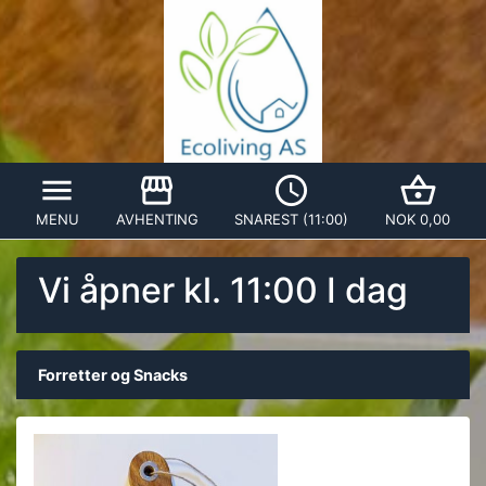
menu
storefront
watch_later
shopping_basket
MENU
AVHENTING
SNAREST (11:00)
NOK 0,00
Vi åpner kl. 11:00 I dag
Forretter og Snacks