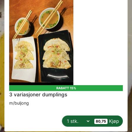
RABATT 15%
3 variasjoner dumplings
m/buljong
Kjøp
80,75